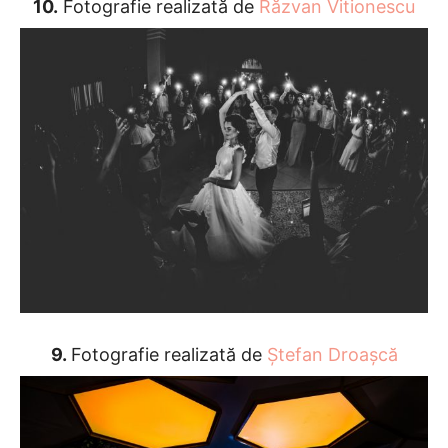
10.
Fotografie realizată de
Răzvan Vitionescu
9.
Fotografie realizată de
Ștefan Droașcă