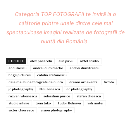
Categoria TOP FOTOGRAFII te invită la o
călătorie printre unele dintre cele mai
spectaculoase imagini realizate de fotografii de
nuntă din România.
ETICHETE
alex pasarelu
alin pirvu
altfel studio
andi iliescu
andrei dumitrache
andrei dumitrescu
bogs pictures
catalin stefanescu
Cele mai bune fotografii de nunta
dream art events
fixfoto
jc photography
Nicu Ionescu
oc photography
razvan vitionescu
sebastian purice
stefan droasca
studio infinie
tomi tako
Tudor Bolnavu
vali matei
victor chioresco
vision photography