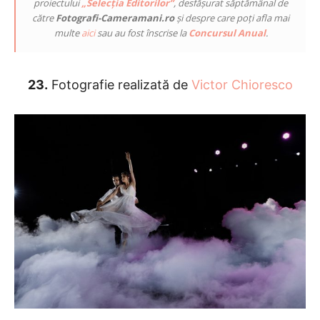
proiectului
„Selecția Editorilor”
, desfășurat săptămânal de
către
Fotografi-Cameramani.ro
și despre care poți afla mai
multe
aici
sau au fost înscrise la
Concursul Anual
.
23.
Fotografie realizată de
Victor Chioresco