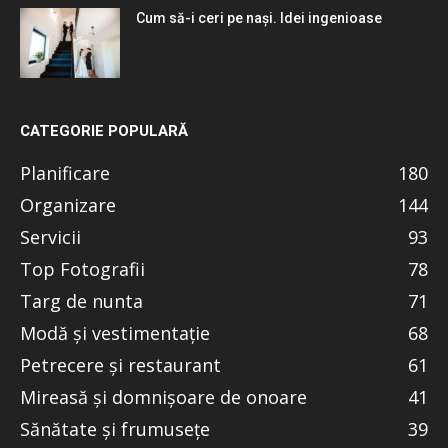
Cum să-i ceri pe nași. Idei ingenioase
CATEGORIE POPULARĂ
Planificare
180
Organizare
144
Servicii
93
Top Fotografii
78
Targ de nunta
71
Modă și vestimentație
68
Petrecere și restaurant
61
Mireasă și domnișoare de onoare
41
Sănătate și frumusețe
39