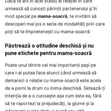
Dacă te afli în acel stadiu al relației în care
urmează să cunoști părinții partenerului și în
mod special pe
mama-soacră
, te invităm să
descoperi mai jos o serie de modalități prin care
poți să te împrietenești cu mama-soacră:
Păstrează o atitudine deschisă și nu
pune etichete pentru mama-soacră
Poate unul dintre cei mai importanți pași pe
care i-ai putea face atunci când urmează să
demarezi o relație cu mama-soacră este acela
de a porni la drum cu inima deschisă. Setează-ți
intenția de a o cunoaște așa cum este ea, fără
să te raportezi la prejudecăți, la glume și la