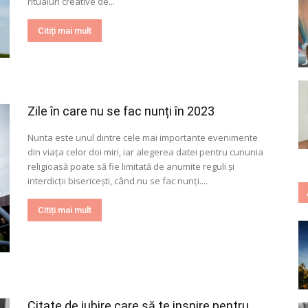
ritualuri creative de...
Citiți mai mult
Zile în care nu se fac nunți în 2023
Nunta este unul dintre cele mai importante evenimente
din viața celor doi miri, iar alegerea datei pentru cununia
religioasă poate să fie limitată de anumite reguli și
interdicții bisericești, când nu se fac nunți....
Citiți mai mult
Citate de iubire care să te inspire pentru