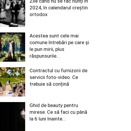
Zile când nu se fac nunți în
2024, în calendarul creștin
ortodox
Acestea sunt cele mai
comune întrebări pe care și
le pun mirii, plus
răspunsurile...
Contractul cu furnizorii de
servicii foto-video. Ce
trebuie să conțină
Ghid de beauty pentru
mirese. Ce să faci cu până
la 6 luni înainte...