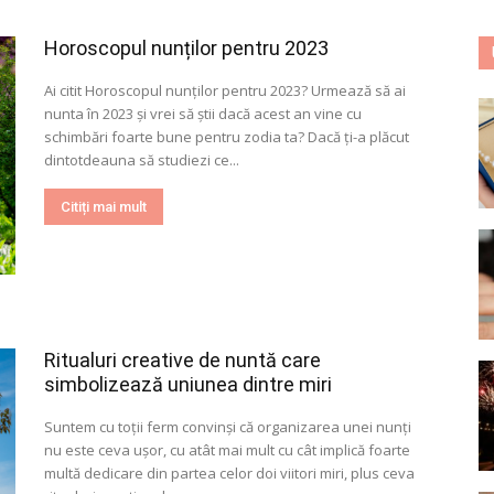
Horoscopul nunților pentru 2023
Ai citit Horoscopul nunților pentru 2023? Urmează să ai
nunta în 2023 și vrei să știi dacă acest an vine cu
schimbări foarte bune pentru zodia ta? Dacă ți-a plăcut
dintotdeauna să studiezi ce...
Citiți mai mult
Ritualuri creative de nuntă care
simbolizează uniunea dintre miri
Suntem cu toții ferm convinși că organizarea unei nunți
nu este ceva ușor, cu atât mai mult cu cât implică foarte
multă dedicare din partea celor doi viitori miri, plus ceva