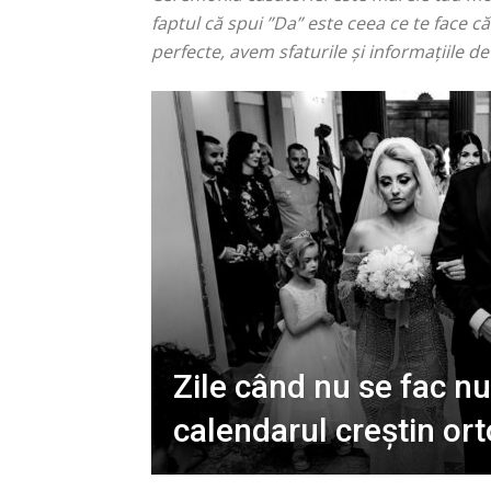
faptul că spui ”Da” este ceea ce te face c
perfecte, avem sfaturile și informațiile 
Zile când nu se fac nu
calendarul creștin or