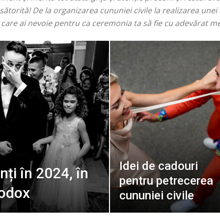
ăsătorită! De la organizarea cununiei civile la realizarea unei
de care ai nevoie pentru ca ceremonia ta să fie cu adevărat 
Idei de cadouri
nți în 2024, în
pentru petrecerea
todox
cununiei civile