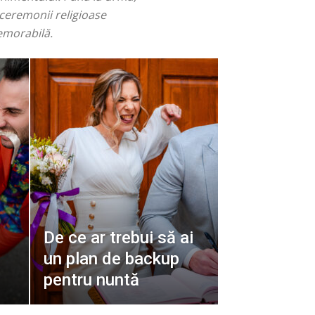
 ceremonii religioase
memorabilă.
De ce ar trebui să ai
un plan de backup
pentru nuntă