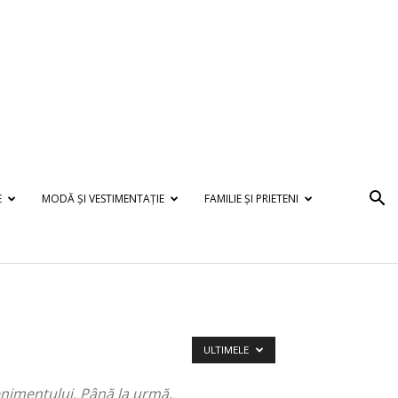
E
MODĂ ȘI VESTIMENTAȚIE
FAMILIE ȘI PRIETENI
ULTIMELE
enimentului. Până la urmă,