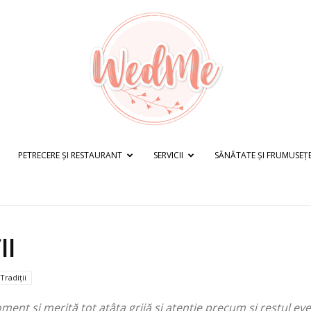
PETRECERE ȘI RESTAURANT
SERVICII
SĂNĂTATE ȘI FRUMUSEȚ
WedMe.ro
II
Tradiții
nt și merită tot atâta grijă și atenție precum și restul ev