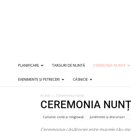
PLANIFICARE
TARGURI DE NUNTĂ
CEREMONIA NUNȚII
EVENIMENTE ȘI PETRECERI
CĂSNICIE
Acasă
Ceremonia nunții
CEREMONIA NUNȚ
Cununie civilă și religioasă
Jurăminte și discursuri
Ceremonia căsătoriei este marele tău mome