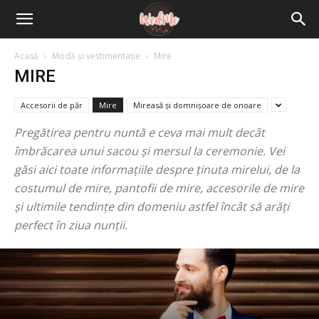
Acasă
Modă și vestimentație
Mire
MIRE
Accesorii de păr
Mire
Mireasă și domnișoare de onoare
Pregătirea pentru nuntă e ceva mai mult decât
îmbrăcarea unui sacou și mersul la ceremonie. Vei
găsi aici toate informațiile despre ținuta mirelui, de la
costumul de mire, pantofii de mire, accesorile de mire
și ultimile tendințe din domeniu astfel încât să arăți
perfect în ziua nunții.