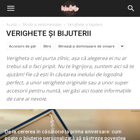
Acasă
Modă și vestimentație
Verighete și bijuterii
VERIGHETE ȘI BIJUTERII
Accesorii de păr
Mire
Mireasă și domnișoare de onoare
Verigheta o vei purta zilnic, așa că alegerea ei nu ar
trebui să o faci pripit. Nu te îngrijora, suntem aici să te
ajutăm! Fie că ești în căutarea inelului de logodnă
perfect, a unor verighete originale sau a unor super
accesorii pentru nuntă, vei găsi aici toate informațiile
de care ai nevoie.
De la cererea în căsătorie la prima aniversare: cum
poate o bijuterie personalizată să păstreze povestea