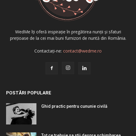
WedMe îți oferă inspirație în pregătirea nunții și sfaturi
prețioase de la cei mai buni furnizori de nuntă din România.
Contactați-ne:
contact@wedme.ro
POSTĂRI POPULARE
Ghid practic pentru cununie civilă
Tot ce trebuie sa stii despre schimbarea