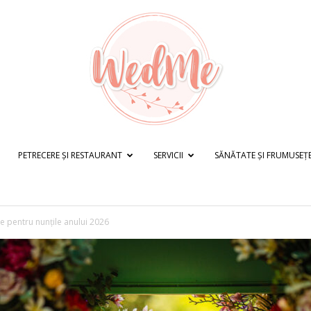
PETRECERE ȘI RESTAURANT
SERVICII
SĂNĂTATE ȘI FRUMUSEȚ
WedMe.ro
e pentru nunțile anului 2026