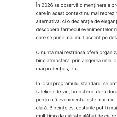
În 2026 se observă o menținere a pr
care în acest context nu mai reprezin
alternativă, ci o declarație de eleganț
descoperă farmecul evenimentelor micu
care se pune mai mult accent pe detali
O nuntă mai restrânsă oferă organizat
bine atmosfera, prin alegerea unei lo
mai pretențios, etc.
În locul programului standard, se po
(ateliere de vin, brunch-uri de-a doua
pentru că evenimentul este mai mic, 
clară. Bineînțeles, costurile pot fi ma
mult timp de calitate alături de cei d