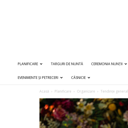
PLANIFICARE
TARGURI DE NUNTĂ
CEREMONIA NUNȚII
EVENIMENTE ȘI PETRECERI
CĂSNICIE
Acasă
Planificare
Organizare
Tendințe general