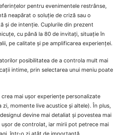
eferințelor pentru evenimentele restrânse,
tă neapărat o soluție de criză sau o
ă și de intenție. Cuplurile din prezent
țe, cu până la 80 de invitați, situație în
i, pe calitate și pe amplificarea experienței.
orilor posibilitatea de a controla mult mai
cații intime, prin selectarea unui meniu poate
t crea mai ușor experiențe personalizate
 zi, momente live acustice și altele). În plus,
designul devine mai detaliat și povestea mai
i ușor de controlat, iar mirii pot petrece mai
ragi, într-o zi atât de importantă.