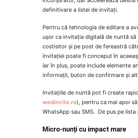
înconjurător, dar accelerează destul
definitivare a listei de invitați.
Pentru că tehnologia de editare a ava
ușor ca invitația digitală de nuntă să
costisitor și pe post de fereastră că
invitației poate fi conceput în aceeaşi
iar în plus, poate include elemente 
informații, buton de confirmare și alt
Invitațiile de nuntă pot fi create rap
wedinvite.ro
), pentru ca mai apoi să 
WhatsApp sau SMS. De pus pe lista
Micro-nunți cu impact mare