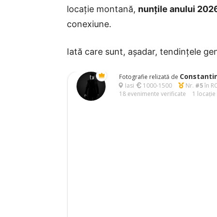
locație montană,
nunţile anului 202
conexiune.
Iată care sunt, așadar, tendințele g