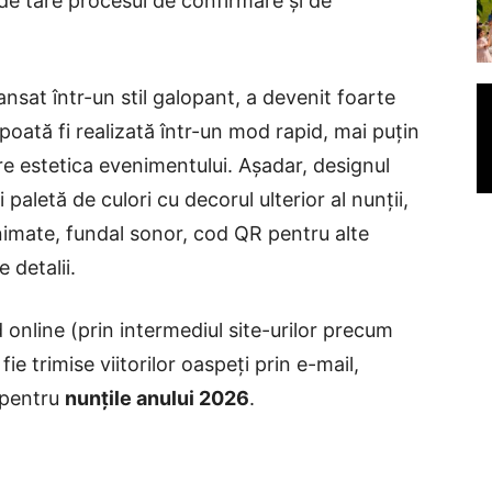
 de tare procesul de confirmare și de
nsat într-un stil galopant, a devenit foarte
 poată fi realizată într-un mod rapid, mai puțin
tre estetica evenimentului. Așadar, designul
 paletă de culori cu decorul ulterior al nunții,
animate, fundal sonor, cod QR pentru alte
e detalii.
id online (prin intermediul site-urilor precum
fie trimise viitorilor oaspeți prin e-mail,
 pentru
nunțile anului 2026
.