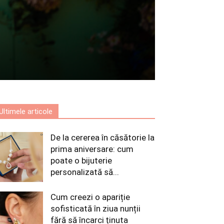
Ultimele articole
De la cererea în căsătorie la
prima aniversare: cum
poate o bijuterie
personalizată să...
Cum creezi o apariție
sofisticată în ziua nunții
fără să încarci ținuta