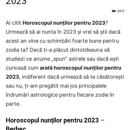
2023
3415
Ai citit
Horoscopul nunților pentru 2023
?
Urmează să ai nunta în 2023 și vrei să știi dacă
acest an vine cu schimbări foarte bune pentru
zodia ta? Dacă ți-a plăcut dintotdeauna să
studiezi ce anume „spun” astrele sau dacă ești
curioasă cum
arată horoscopul nunților pentru
2023
, indiferent dacă urmează să te căsătorești
sau nu, ți-am pregătit mai jos principalele
îndrumări astrologice pentru fiecare zodie în
parte.
Horoscopul nunților pentru 2023
–
Berbec