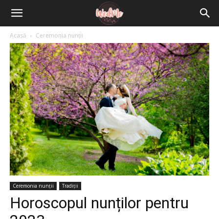
Acasă
Ceremonia nunții
Ceremonia nunții
Tradiții
Horoscopul nunților pentru