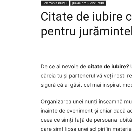
Ceremonia nunții
Jurăminte și discursuri
Citate de iubire c
pentru jurăminte
De ce ai nevoie de
citate de iubire?
căreia tu și partenerul vă veți rosti r
sigură că ai găsit cel mai inspirat m
Organizarea unei nunți înseamnă mult 
înainte de eveniment și chiar dacă ac
ceea ce simți față de persoana iubită
care simt lipsa unei sclipiri în materi