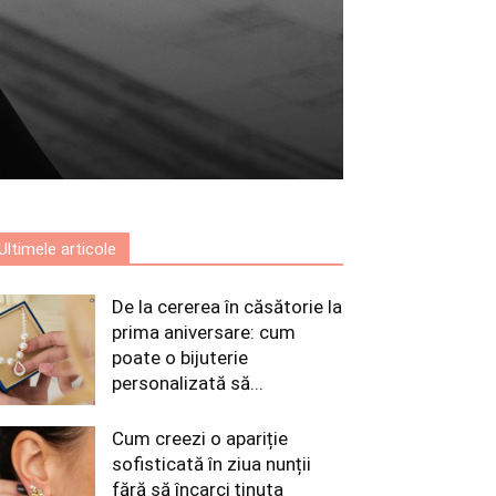
Ultimele articole
De la cererea în căsătorie la
prima aniversare: cum
poate o bijuterie
personalizată să...
Cum creezi o apariție
sofisticată în ziua nunții
fără să încarci ținuta