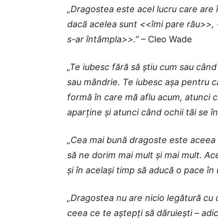
„Dragostea este acel lucru care are 
dacă acelea sunt <<îmi pare rău>>, 
s-ar întâmpla>>.”
– Cleo Wade
„Te iubesc fără să știu cum sau când
sau mândrie. Te iubesc așa pentru că
formă în care mă aflu acum, atunci 
aparține și atunci când ochii tăi se î
„Cea mai bună dragoste este aceea c
să ne dorim mai mult și mai mult. Ac
și în același timp să aducă o pace în 
„Dragostea nu are nicio legătură cu c
ceea ce te aștepți să dăruiești – adic