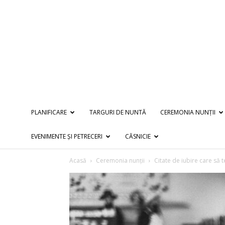
PLANIFICARE
TARGURI DE NUNTĂ
CEREMONIA NUNȚII
EVENIMENTE ȘI PETRECERI
CĂSNICIE
Acasă
Ceremonia nunții
Citate de iubire care să 