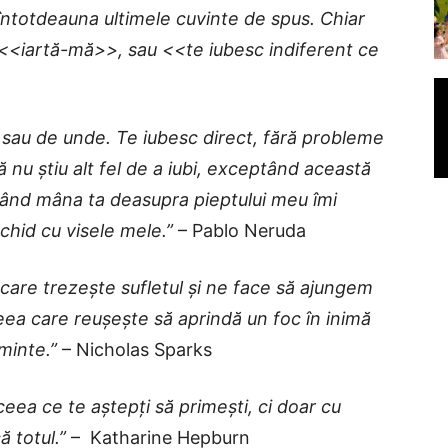
întotdeauna ultimele cuvinte de spus. Chiar
<<iartă-mă>>, sau <<te iubesc indiferent ce
 sau de unde. Te iubesc direct, fără probleme
 nu știu alt fel de a iubi, exceptând această
când mâna ta deasupra pieptului meu îmi
nchid cu visele mele.”
– Pablo Neruda
are trezește sufletul și ne face să ajungem
eea care reușește să aprindă un foc în inimă
minte.”
– Nicholas Sparks
eea ce te aștepți să primești, ci doar cu
ă totul.”
– Katharine Hepburn