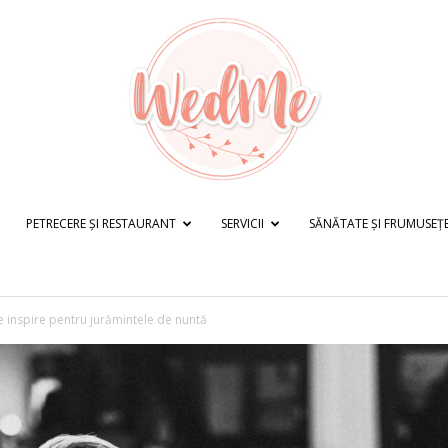
PETRECERE ȘI RESTAURANT
SERVICII
SĂNĂTATE ȘI FRUMUSEȚ
WedMe.ro
te inspire pentru jurămintele de nuntă