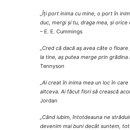
„Îți port inima cu mine, o port în in
duc, mergi și tu, draga mea, și orice
– E. E. Cummings
„Cred că dacă aș avea câte o floar
la tine, aș putea merge prin grădina
Tennyson
„Ai creat în inima mea un loc în car
altceva. Ai făcut flori să crească aco
Jordan
„Când iubim, întotdeauna ne strădu
devenim mai buni decât suntem, totul