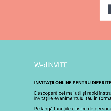
WedINVITE
INVITAȚII ONLINE PENTRU DIFERI
Descoperă cel mai util și rapid instr
invitațiile evenimentului tău în format
Pe lângă funcțiile clasice de persona