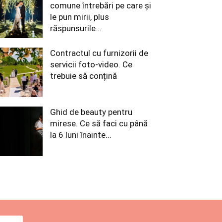
comune întrebări pe care și
le pun mirii, plus
răspunsurile...
Contractul cu furnizorii de
servicii foto-video. Ce
trebuie să conțină
Ghid de beauty pentru
mirese. Ce să faci cu până
la 6 luni înainte...