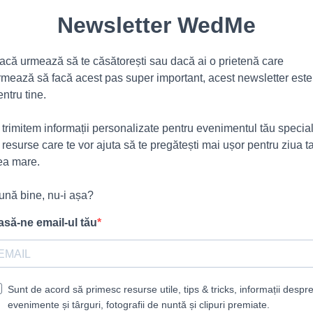
Newsletter WedMe
acă urmează să te căsătorești sau dacă ai o prietenă care
rmează să facă acest pas super important, acest newsletter este
entru tine.
ți trimitem informații personalizate pentru evenimentul tău specia
i resurse care te vor ajuta să te pregătești mai ușor pentru ziua t
ea mare.
ună bine, nu-i așa?
asă-ne email-ul tău
Sunt de acord să primesc resurse utile, tips & tricks, informații despr
evenimente și târguri, fotografii de nuntă și clipuri premiate.