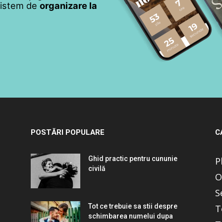
 sistem de
organizare la
POSTĂRI POPULARE
C
Ghid practic pentru cununie
P
civilă
O
S
Tot ce trebuie sa stii despre
T
schimbarea numelui dupa