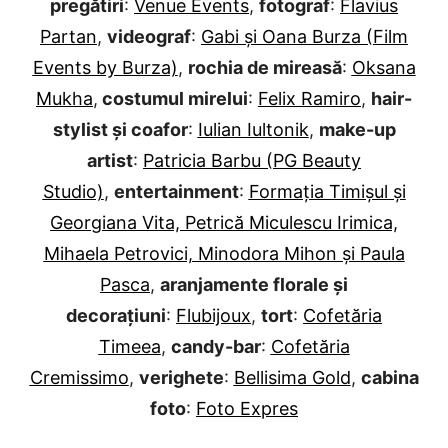
pregătiri
:
Venue Events
,
fotograf
:
Flavius
Partan
,
videograf
:
Gabi și Oana Burza (Film
Events by Burza)
,
rochia de mireasă
:
Oksana
Mukha
,
costumul mirelui
:
Felix Ramiro
,
hair-
stylist și coafor
:
Iulian Iultonik
,
make-up
artist
:
Patricia Barbu (PG Beauty
Studio)
,
entertainment
:
Formația Timișul și
Georgiana Vita, Petrică Miculescu Irimica,
Mihaela Petrovici, Minodora Mihon și Paula
Pasca
,
aranjamente florale și
decorațiuni
:
Flubijoux
,
tort
:
Cofetăria
Timeea
,
candy-bar
:
Cofetăria
Cremissimo
,
verighete
:
Bellisima Gold
,
cabina
foto
:
Foto Expres