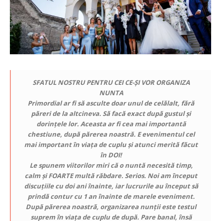
SFATUL NOSTRU PENTRU CEI CE-ȘI VOR ORGANIZA
NUNTA
Primordial ar fi să asculte doar unul de celălalt, fără
păreri de la altcineva. Să facă exact după gustul și
dorințele lor. Aceasta ar fi cea mai importantă
chestiune, după părerea noastră. E evenimentul cel
mai important în viața de cuplu și atunci merită făcut
în DOI!
Le spunem viitorilor miri că o nuntă necesită timp,
calm și FOARTE multă răbdare. Serios. Noi am început
discuțiile cu doi ani înainte, iar lucrurile au început să
prindă contur cu 1 an înainte de marele eveniment.
După părerea noastră, organizarea nunții este testul
suprem în viața de cuplu de după. Pare banal, însă