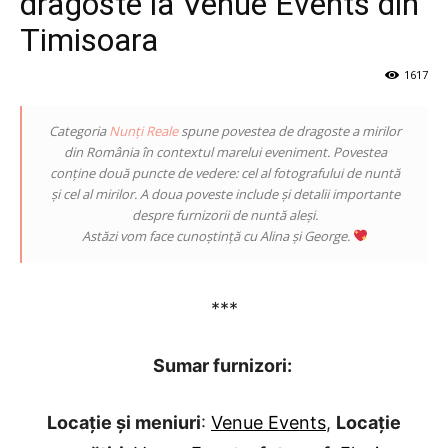
dragoste la Venue Events din
Timisoara
1617
Categoria
Nunți Reale
spune povestea de dragoste a mirilor
din România în contextul marelui eveniment. Povestea
conține două puncte de vedere: cel al fotografului de nuntă
și cel al mirilor. A doua poveste include și detalii importante
despre furnizorii de nuntă aleși.
Astăzi vom face cunoștință cu Alina și George.
***
Sumar furnizori:
Locație și meniuri
:
Venue Events
,
Locație