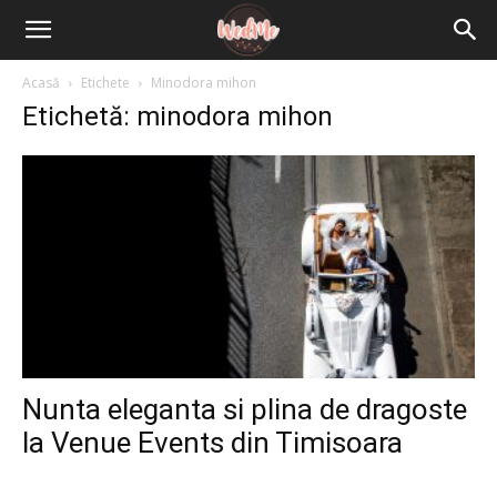
Acasă
Etichete
Minodora mihon
Etichetă: minodora mihon
Nunta eleganta si plina de dragoste
la Venue Events din Timisoara