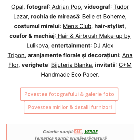
Opal
,
fotograf
:
Adrian Pop
,
videograf
:
Tudor
Lazar
,
rochia de mireasă
:
Belle et Boheme
,
costumul mirelui
:
Men’s Club
,
hair-stylist,
coafor & machiaj
:
Hair & Airbrush Make-up by
Lulikova
,
entertainment
:
DJ Alex
Tripon
,
aranjamente florale și decorațiuni
:
Ana
Flor
,
verighete
:
Bijuteria Blanka
,
invitatii
:
G+M
Handmade Eco Paper
.
Povestea fotografului & galerie foto
Povestea mirilor & detalii furnizori
Culorile nunții:
ALB
,
VERDE
,
Tematica nunții: primăvară/natură