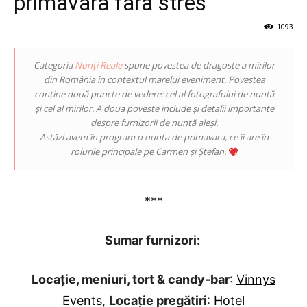
primavara fara stres
1093
Categoria
Nunți Reale
spune povestea de dragoste a mirilor
din România în contextul marelui eveniment. Povestea
conține două puncte de vedere: cel al fotografului de nuntă
și cel al mirilor. A doua poveste include și detalii importante
despre furnizorii de nuntă aleși.
Astăzi avem în program o nunta de primavara, ce îi are în
rolurile principale pe Carmen și Ștefan.
***
Sumar furnizori:
Locație, meniuri, tort & candy-bar
:
Vinnys
Events
,
Locație pregătiri
:
Hotel