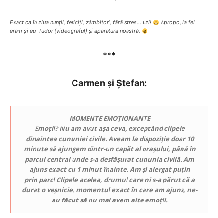
Exact ca în ziua nunții, fericiți, zâmbitori, fără stres… uzi!
Apropo, la fel
eram și eu, Tudor (videograful) și aparatura noastră.
***
Carmen și Ștefan:
MOMENTE EMOȚIONANTE
Emoții? Nu am avut așa ceva, exceptând clipele
dinaintea cununiei civile. Aveam la dispoziție doar 10
minute să ajungem dintr-un capăt al orașului, până în
parcul central unde s-a desfășurat cununia civilă. Am
ajuns exact cu 1 minut înainte. Am și alergat puțin
prin parc! Clipele acelea, drumul care ni s-a părut că a
durat o veșnicie, momentul exact în care am ajuns, ne-
au făcut să nu mai avem alte emoții.