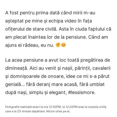
A fost pentru prima dată când mirii m-au
așteptat pe mine și echipa video în fața
ofițerului de stare civilă. Asta în ciuda faptului că
am plecat înaintea lor de la pensiune. Când am
ajuns ei râdeau, eu nu.
La acea pensiune a avut loc toată pregătirea de
dimineață. Aici au venit și nașii, părinții, cavalerii
și domnișoarele de onoare, idee ce mi s-a părut
genială… fără deranj mare acasă, fără umblat
după nași, simplu și elegant, #lessismore.
Fotografie realizată exact la ora 12:00PM, la 12:20PM erau la cununia civilă,
care e la 25 minute depărtare. Niciun stres pe ei.