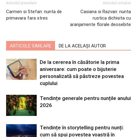
Articolul precedent
Articolul următor
Carmen si Stefan: nunta de
Casiana si Razvan: nunta
primavara fara stres
rustica dichisita cu
aranjamente florale deosebite
ARTICOLE SIMILARE
DE LA ACELAȘI AUTOR
De la cererea în căsătorie la prima
aniversare: cum poate o bijuterie
personalizată să păstreze povestea
cuplului
Tendințe generale pentru nunțile anului
2026
Tendințe în storytelling pentru nunți:
cum să spui povestea voastră în