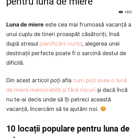
pentru luna de miere
1633
Luna de miere
este cea mai frumoasă vacanţă a
unui cuplu de tineri proaspăt căsătoriți, însă
după stresul
planificării nunții
, alegerea unei
destinații perfecte poate fi o sarcină destul de
dificilă.
Din acest articol poți afla
cum poți avea o lună
de miere memorabilă și fără riscuri
și dacă încă
nu te-ai decis unde să îți petreci această
vacanță, încercăm să te ajutăm noi.
10 locații populare pentru luna de