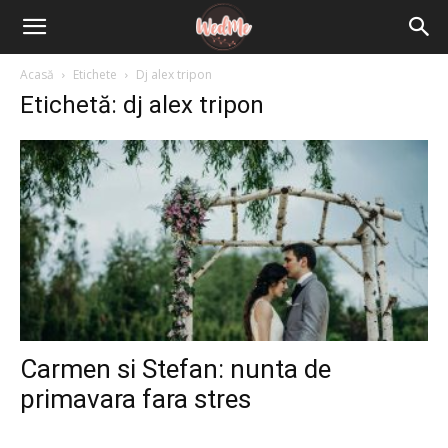
Acasă
Etichete
Dj alex tripon
Etichetă: dj alex tripon
Carmen si Stefan: nunta de
primavara fara stres