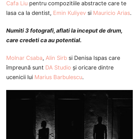
Cafa Liu
pentru compozitiile abstracte care te
lasa ca la dentist,
Emin Kuliyev
si
Mauricio Arias
.
Numiti 3 fotografi, aflati la inceput de drum,
care credeti ca au potential.
Molnar Csaba
,
Alin Sirb
si Denisa Ispas care
împreună sunt
DA Studio
și oricare dintre
ucenicii lui
Marius Barbulescu
.