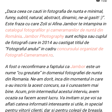
1550
„Daca ceea ce cauti in fotografia de nunta e minimal,
funny, subtil, natural, abstract, dinamic, ne-ai gasit! :)”.
Este fraza cu care Zoli si Afina Jambor te intampina in
catalogul fotografilor și cameramanilor de nuntă din
România
.
Jambor Photography
sunt echipa sau cuplul
de fotografi care in 2014 au castigat titlul de
“Fotograful anului” in cadru
concursului organizat de
Fotografi-Cameramani.ro
.
A fost o reconfirmare a faptului ca
Jambor
este un
nume “cu greutate” in domeniul fotografiei de nunta
din Romania. Ne-am dorit, inca din momentul in care
s-au inscris la acest concurs, sa ii cunoastem mai
bine. Acum, prin intermediul acestui interviu, avem
ocazia sa facem acest lucru. Va invitam si pe voi sa
aflati cateva informatii interesante si utile, in special
pentru viitorii clienti, dar si pentru colegii de breasla.