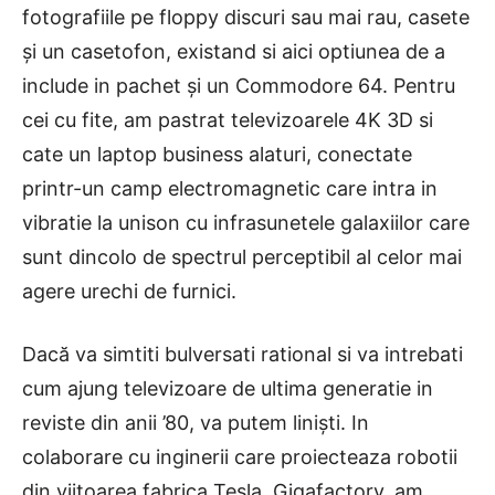
fotografiile pe floppy discuri sau mai rau, casete
și un casetofon, existand si aici optiunea de a
include in pachet și un Commodore 64. Pentru
cei cu fite, am pastrat televizoarele 4K 3D si
cate un laptop business alaturi, conectate
printr-un camp electromagnetic care intra in
vibratie la unison cu infrasunetele galaxiilor care
sunt dincolo de spectrul perceptibil al celor mai
agere urechi de furnici.
Dacă va simtiti bulversati rational si va intrebati
cum ajung televizoare de ultima generatie in
reviste din anii ’80, va putem liniști. In
colaborare cu inginerii care proiecteaza robotii
din viitoarea fabrica Tesla, Gigafactory, am