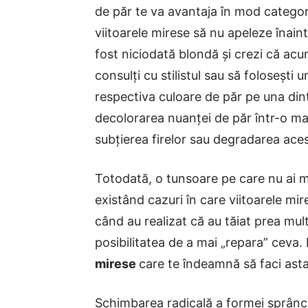
de păr te va avantaja în mod categori
viitoarele mirese să nu apeleze înaint
fost niciodată blondă și crezi că acu
consulți cu stilistul sau să folosești
respectiva culoare de păr pe una dintr
decolorarea nuanței de păr într-o ma
subțierea firelor sau degradarea ace
Totodată, o tunsoare pe care nu ai ma
existând cazuri în care viitoarele m
când au realizat că au tăiat prea mul
posibilitatea de a mai „repara” ceva.
mirese
care te îndeamnă să faci asta
Schimbarea radicală a formei sprânce