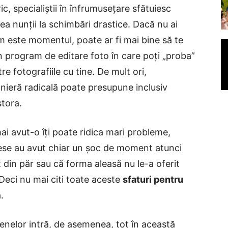
c, specialiștii în înfrumusețare sfătuiesc
ea nunții la schimbări drastice. Dacă nu ai
m este momentul, poate ar fi mai bine să te
 un program de editare foto în care poți „proba”
e fotografiile cu tine. De mult ori,
nieră radicală poate presupune inclusiv
stora.
i avut-o îți poate ridica mari probleme,
irese au avut chiar un șoc de moment atunci
t din păr sau că forma aleasă nu le-a oferit
 Deci nu mai citi toate aceste
sfaturi pentru
.
nelor intră, de asemenea, tot în această