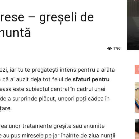
rese – greșeli de
 nuntă
1793
zi, iar tu te pregătești intens pentru a arăta
 că ai auzit deja tot felul de
sfaturi pentru
reasa este subiectul central în cadrul unei
de a surprinde plăcut, uneori poți cădea în
țare.
erea unor tratamente greșite sau anumite
 au pus miresele pe jar înainte de ziua nunții