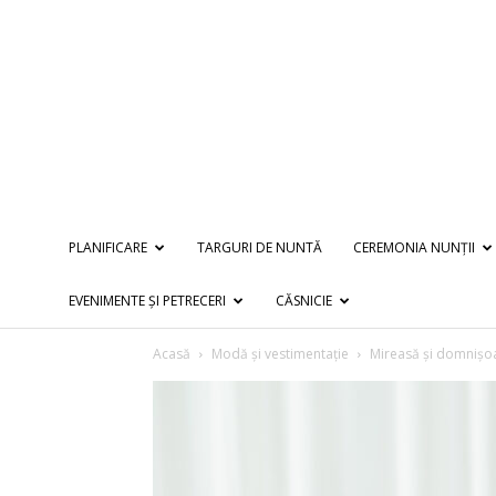
PLANIFICARE
TARGURI DE NUNTĂ
CEREMONIA NUNȚII
EVENIMENTE ȘI PETRECERI
CĂSNICIE
Acasă
Modă și vestimentație
Mireasă și domnișo