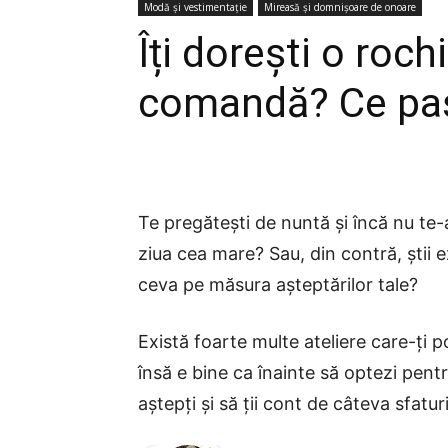
Modă și vestimentație
Mireasă și domnișoare de onoare
Îți dorești o roch
comandă? Ce paș
Te pregătești de nuntă și încă nu te-
ziua cea mare? Sau, din contră, știi e
ceva pe măsura așteptărilor tale?
Există foarte multe ateliere care-ți 
însă e bine ca înainte să optezi pentr
aștepți și să ții cont de câteva sfaturi