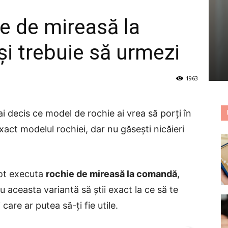
ie de mireasă la
i trebuie să urmezi
1963
ai decis ce model de rochie ai vrea să porți în
xact modelul rochiei, dar nu găsești nicăieri
pot executa
rochie de mireasă la comandă
,
u aceasta variantă să știi exact la ce să te
 care ar putea să-ți fie utile.