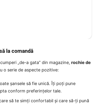
asă la comandă
e cumperi „de-a gata” din magazine,
rochie de
u o serie de aspecte pozitive:
oate șansele să fie unică. Îți poți pune
apta conform preferințelor tale.
 care să te simți confortabil și care să-ți pună