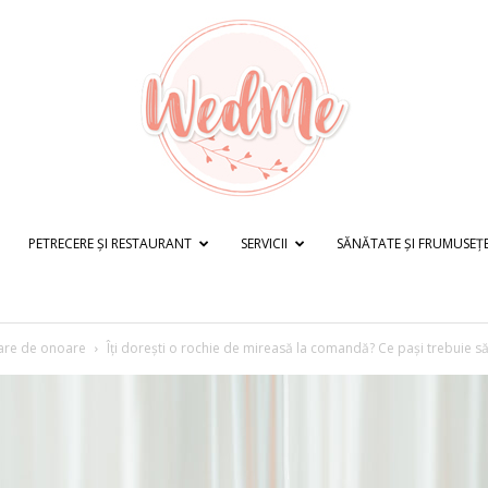
PETRECERE ȘI RESTAURANT
SERVICII
SĂNĂTATE ȘI FRUMUSEȚ
WedMe.ro
are de onoare
Îți dorești o rochie de mireasă la comandă? Ce pași trebuie să.