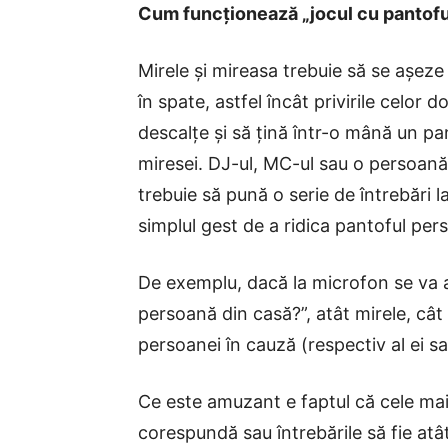
Cum funcționează „jocul cu pantofu
Mirele și mireasa trebuie să se așez
în spate, astfel încât privirile celor 
descalțe și să țină într-o mână un pan
miresei. DJ-ul, MC-ul sau o persoan
trebuie să pună o serie de întrebări l
simplul gest de a ridica pantoful pe
De exemplu, dacă la microfon se va a
persoană din casă?”, atât mirele, cât 
persoanei în cauză (respectiv al ei sau
Ce este amuzant e faptul că cele mai
corespundă sau întrebările să fie at