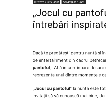
Petrecere și restaurant
Activități de nuntă
„Jocul cu pantofu
întrebări inspirat
Dacă te pregătești pentru nuntă și în
de entertainment din cadrul petrecerii
pantoful
„. Află în continuare despr
reprezenta unul dintre momentele car
„
Jocul cu pantoful
” la nuntă este to
invitații să vă cunoască mai bine, da