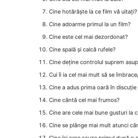
Cine hotărăște la ce film vă uitați?
Cine adoarme primul la un film?
Cine este cel mai dezordonat?
Cine spală și calcă rufele?
Cine deține controlul suprem asup
Cui îi ia cel mai mult să se îmbrac
Cine a adus prima oară în discuție 
Cine cântă cel mai frumos?
Cine are cele mai bune gusturi la 
Cine se plânge mai mult atunci câ
Cine își cere scuze primul după o 