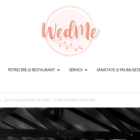
PETRECERE ȘI RESTAURANT
SERVICII
SĂNĂTATE ȘI FRUMUSEȚ
WedMe.ro
„Jocul cu pantoful” la nuntă. 70 de întrebări inspirate