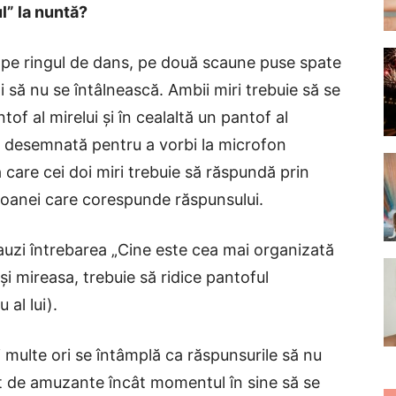
l” la nuntă?
e pe ringul de dans, pe două scaune puse spate
doi să nu se întâlnească. Ambii miri trebuie să se
tof al mirelui și în cealaltă un pantof al
ă desemnată pentru a vorbi la microfon
a care cei doi miri trebuie să răspundă prin
rsoanei care corespunde răspunsului.
uzi întrebarea „Cine este cea mai organizată
și mireasa, trebuie să ridice pantoful
 al lui).
 multe ori se întâmplă ca răspunsurile să nu
ât de amuzante încât momentul în sine să se