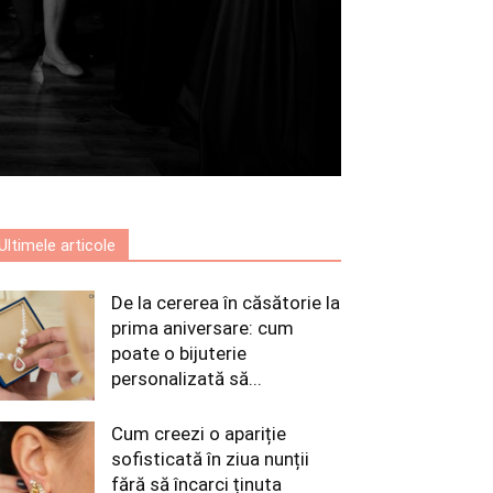
Ultimele articole
De la cererea în căsătorie la
prima aniversare: cum
poate o bijuterie
personalizată să...
Cum creezi o apariție
sofisticată în ziua nunții
fără să încarci ținuta