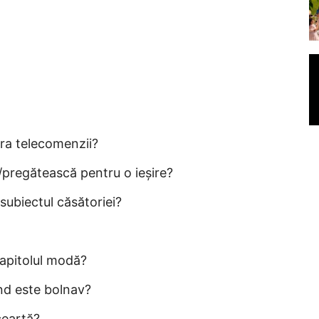
ra telecomenzii?
e/pregătească pentru o ieșire?
subiectul căsătoriei?
capitolul modă?
nd este bolnav?
ceartă?