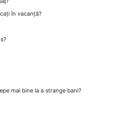
saj?
cați în vacanță?
ns?
cepe mai bine la a strange bani?