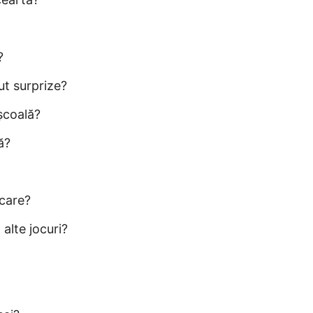
?
ut surprize?
școală?
ă?
ncare?
 alte jocuri?