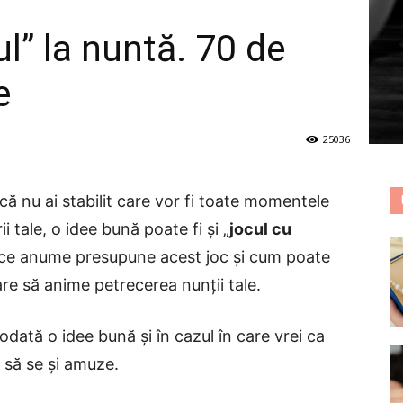
l” la nuntă. 70 de
e
25036
că nu ai stabilit care vor fi toate momentele
 tale, o idee bună poate fi și „
jocul cu
e ce anume presupune acest joc și cum poate
e să anime petrecerea nunții tale.
todată o idee bună și în cazul în care vrei ca
r să se și amuze.