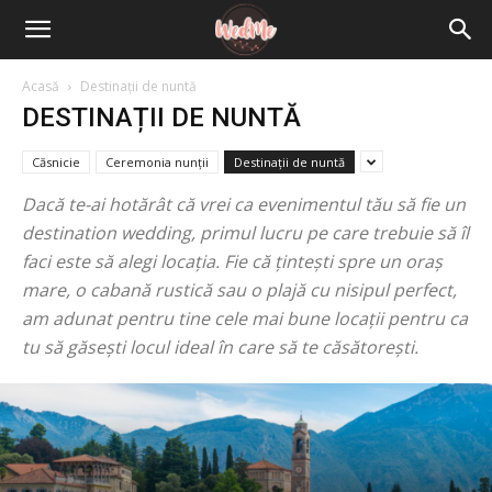
Acasă
Destinații de nuntă
DESTINAȚII DE NUNTĂ
Căsnicie
Ceremonia nunții
Destinații de nuntă
Dacă te-ai hotărât că vrei ca evenimentul tău să fie un
destination wedding, primul lucru pe care trebuie să îl
faci este să alegi locația. Fie că țintești spre un oraș
mare, o cabană rustică sau o plajă cu nisipul perfect,
am adunat pentru tine cele mai bune locații pentru ca
tu să găsești locul ideal în care să te căsătorești.