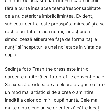
din nou, de această dată într-un cadru inedit,
fără a purta însă acea teamă/responsabilitate
de a nu deteriora îmbrăcămintea. Evident,
subiectul central este proaspăta mireasă și a sa
rochie purtată în ziua nunții, iar acțiunea
simbolizează eliberarea față de formalitățile
nunții și începuturile unei noi etape în viața de
cuplu.
Ședința foto Trash the dress este într-o
oarecare antiteză cu fotografiile convenționale.
Se axează pe ideea de a celebra dragostea într-
un mod mai artistic și de a crea o amintire
inedită a celor doi miri, după nuntă. Cele mai
multe dintre cupluri se orientează către locații