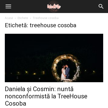
Acasă
Etichete
Treehouse cosoba
Etichetă: treehouse cosoba
Daniela și Cosmin: nuntă
nonconformistă la TreeHouse
Cosoba