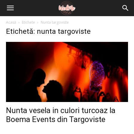
Acasă
Etichete
Nunta targoviste
Etichetă: nunta targoviste
Nunta vesela in culori turcoaz la
Boema Events din Targoviste