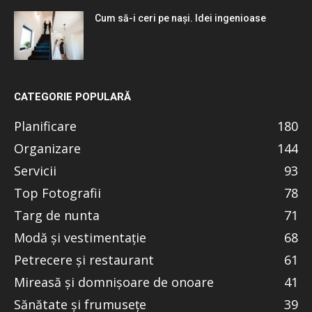
Cum să-i ceri pe nași. Idei ingenioase
CATEGORIE POPULARĂ
Planificare
180
Organizare
144
Servicii
93
Top Fotografii
78
Targ de nunta
71
Modă și vestimentație
68
Petrecere și restaurant
61
Mireasă și domnișoare de onoare
41
Sănătate și frumusețe
39