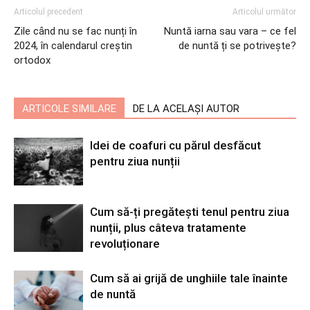
Articolul precedent
Articolul următor
Zile când nu se fac nunți în
Nuntă iarna sau vara – ce fel
2024, în calendarul creștin
de nuntă ți se potrivește?
ortodox
ARTICOLE SIMILARE
DE LA ACELAȘI AUTOR
Idei de coafuri cu părul desfăcut
pentru ziua nunții
Cum să-ți pregătești tenul pentru ziua
nunții, plus câteva tratamente
revoluționare
Cum să ai grijă de unghiile tale înainte
de nuntă