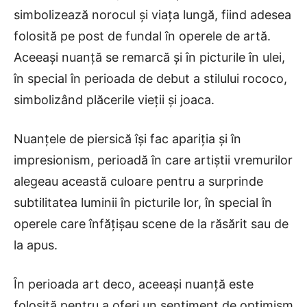
simbolizează norocul și viața lungă, fiind adesea
folosită pe post de fundal în operele de artă.
Aceeași nuanță se remarcă și în picturile în ulei,
în special în perioada de debut a stilului rococo,
simbolizând plăcerile vieții și joaca.
Nuanțele de piersică își fac apariția și în
impresionism, perioadă în care artiștii vremurilor
alegeau această culoare pentru a surprinde
subtilitatea luminii în picturile lor, în special în
operele care înfățișau scene de la răsărit sau de
la apus.
În perioada art deco, aceeași nuanță este
folosită pentru a oferi un sentiment de optimism