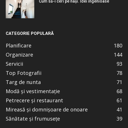
Cum să-i ceri pe nași. Idei ingenioase
CATEGORIE POPULARĂ
Planificare
180
Organizare
144
Servicii
93
Top Fotografii
78
Targ de nunta
71
Modă și vestimentație
68
Petrecere și restaurant
61
Mireasă și domnișoare de onoare
41
Sănătate și frumusețe
39