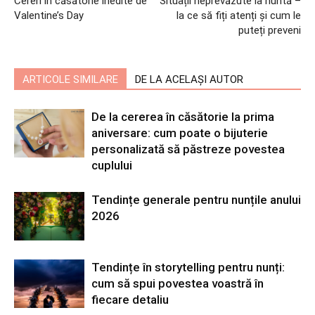
Cereri în căsătorie inedite de
Situații neprevăzute la nuntă –
Valentine’s Day
la ce să fiți atenți și cum le
puteți preveni
ARTICOLE SIMILARE
DE LA ACELAȘI AUTOR
De la cererea în căsătorie la prima
aniversare: cum poate o bijuterie
personalizată să păstreze povestea
cuplului
Tendințe generale pentru nunțile anului
2026
Tendințe în storytelling pentru nunți:
cum să spui povestea voastră în
fiecare detaliu