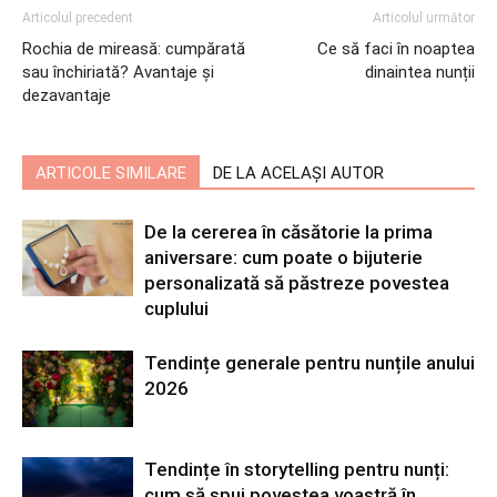
Articolul precedent
Articolul următor
Rochia de mireasă: cumpărată
Ce să faci în noaptea
sau închiriată? Avantaje și
dinaintea nunții
dezavantaje
ARTICOLE SIMILARE
DE LA ACELAȘI AUTOR
De la cererea în căsătorie la prima
aniversare: cum poate o bijuterie
personalizată să păstreze povestea
cuplului
Tendințe generale pentru nunțile anului
2026
Tendințe în storytelling pentru nunți:
cum să spui povestea voastră în