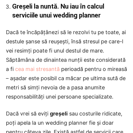
Greșeli la nuntă. Nu iau în calcul
serviciile unui wedding planner
Dacă te încăpățânezi să le rezolvi tu pe toate, ai
destule șanse să reușești, însă stresul pe care-l
vei resimți poate fi unul destul de mare.
Săptămâna de dinaintea nunții este considerată
a fi
cea mai stresantă
perioadă pentru o mireasă
– așadar este posibil ca măcar pe ultima sută de
metri să simți nevoia de a pasa anumite
responsabilități unei persoane specializate.
Dacă vrei să eviți
greșeli
sau costurile ridicate,
poți apela la un wedding planner fie și doar
pentru câteva zile. Există astfel de servicii care