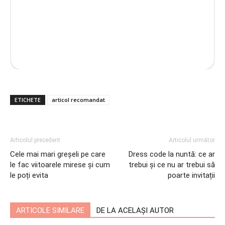
ETICHETE
articol recomandat
Articolul precedent
Articolul următor
Cele mai mari greșeli pe care
Dress code la nuntă: ce ar
le fac viitoarele mirese și cum
trebui și ce nu ar trebui să
le poți evita
poarte invitații
ARTICOLE SIMILARE
DE LA ACELAȘI AUTOR