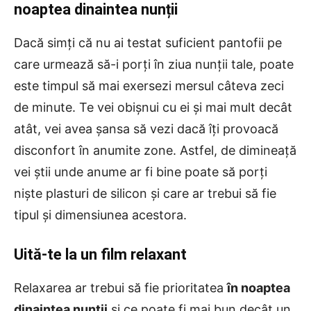
noaptea dinaintea nunții
Dacă simți că nu ai testat suficient pantofii pe
care urmează să-i porți în ziua nunții tale, poate
este timpul să mai exersezi mersul câteva zeci
de minute. Te vei obișnui cu ei și mai mult decât
atât, vei avea șansa să vezi dacă îți provoacă
disconfort în anumite zone. Astfel, de dimineață
vei știi unde anume ar fi bine poate să porți
niște plasturi de silicon și care ar trebui să fie
tipul și dimensiunea acestora.
Uită-te la un film relaxant
Relaxarea ar trebui să fie prioritatea
în noaptea
dinaintea nunții
și ce poate fi mai bun decât un