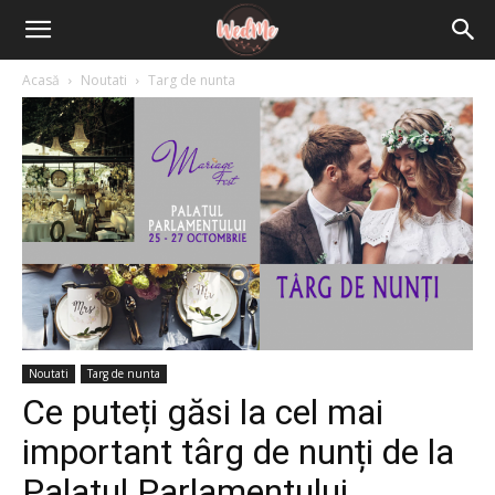
Acasă
Noutati
Targ de nunta
Noutati
Targ de nunta
Ce puteți găsi la cel mai
important târg de nunți de la
Palatul Parlamentului