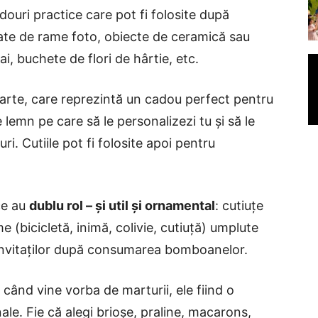
adouri practice care pot fi folosite după
ate de rame foto, obiecte de ceramică sau
eai, buchete de flori de hârtie, etc.
rte, care reprezintă un cadou perfect pentru
e lemn pe care să le personalizezi tu și să le
i. Cutiile pot fi folosite apoi pentru
 ce au
dublu rol – și util și ornamental
: cutiuțe
e (bicicletă, inimă, colivie, cutiuță) umplute
nvitaților după consumarea bomboanelor.
e când vine vorba de marturii, ele fiind o
nale. Fie că alegi brioșe, praline, macarons,