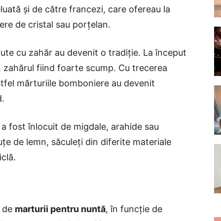
eluată și de către francezi, care ofereau la
re de cristal sau porțelan.
ute cu zahăr au devenit o tradiție. La început
 zahărul fiind foarte scump. Cu trecerea
astfel mărturiile bomboniere au devenit
d.
a fost înlocuit de migdale, arahide sau
e de lemn, săculeți din diferite materiale
clă.
e de
marturii pentru nuntă
, în funcție de