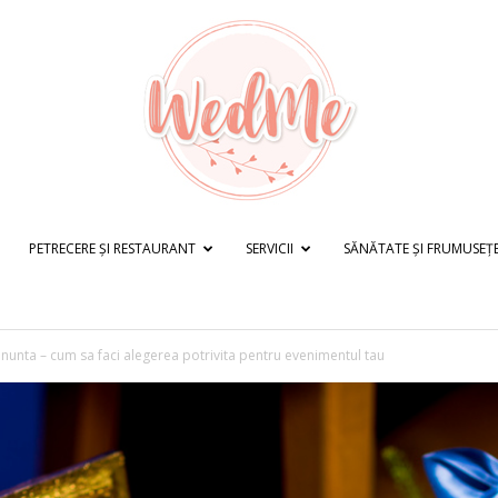
PETRECERE ȘI RESTAURANT
SERVICII
SĂNĂTATE ȘI FRUMUSEȚ
WedMe.ro
 nunta – cum sa faci alegerea potrivita pentru evenimentul tau