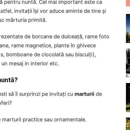
să pentru nuntă. Cel mai important este ca
fel, invitații își vor aduce aminte de tine și
sc mărturia primită.
rezentate de borcane de dulceață, rame foto
ane, rame magnetice, plante în ghivece
ns, bomboane de ciocolată sau biscuiți),
un mesaj in interior etc.
 nuntă?
resti să îi surprinzi pe invitați cu
marturii
de
oferi?
e marturii practice sau ornamentale.