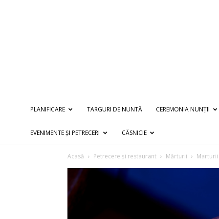
PLANIFICARE
TARGURI DE NUNTĂ
CEREMONIA NUNȚII
EVENIMENTE ȘI PETRECERI
CĂSNICIE
Acasă
Petrecere și restaurant
Mărturii
Marturii