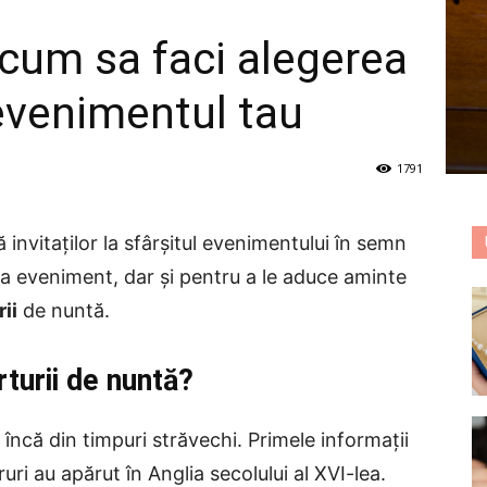
 cum sa faci alegerea
 evenimentul tau
1791
ă invitaților la sfârșitul evenimentului în semn
la eveniment, dar și pentru a le aduce aminte
ii
de nuntă.
turii de nuntă?
 încă din timpuri străvechi. Primele informații
ri au apărut în Anglia secolului al XVI-lea.