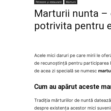
Petrecere și restaurant
Mărturii
Marturii nunta –
potrivita pentru
Acele mici daruri pe care mirii le ofer
de recunoștință pentru participarea 
de acea zi specială se numesc
martur
Cum au apărut aceste mar
Tradiția mărturiilor de nuntă datează
despre existența acestor mici suveniru