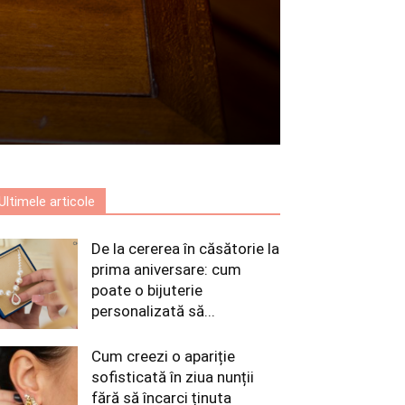
Ultimele articole
De la cererea în căsătorie la
prima aniversare: cum
poate o bijuterie
personalizată să...
Cum creezi o apariție
sofisticată în ziua nunții
fără să încarci ținuta