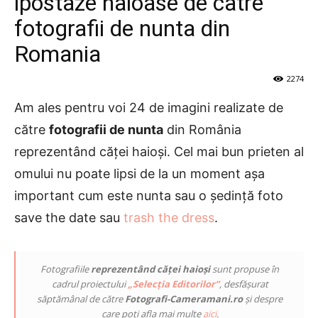
ipostaze haioase de catre
fotografii de nunta din
Romania
2274
Am ales pentru voi 24 de imagini realizate de
către
fotografii de nunta
din România
reprezentând căței haioși. Cel mai bun prieten al
omului nu poate lipsi de la un moment așa
important cum este nunta sau o ședință foto
save the date sau
trash the dress
.
Fotografiile
reprezentând căței haioși
sunt propuse în
cadrul proiectului
„Selecția Editorilor”
, desfășurat
săptămânal de către
Fotografi-Cameramani.ro
și despre
care poți afla mai multe
aici
.