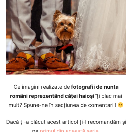
Ce imagini realizate de
fotografii de nunta
români reprezentând căței haioși
îți plac mai
mult? Spune-ne în secțiunea de comentarii!
Dacă ți-a plăcut acest articol ți-l recomandăm și
pe
primul din această serie
.