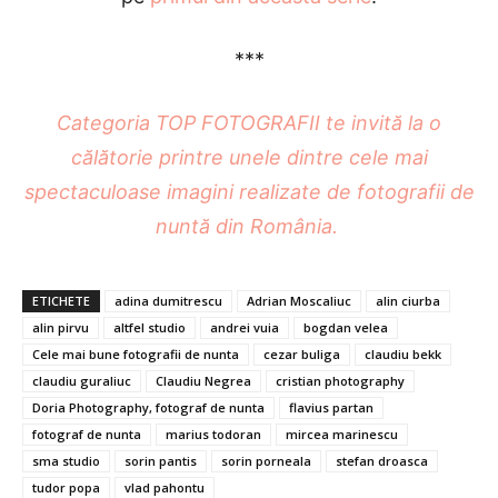
***
Categoria TOP FOTOGRAFII te invită la o
călătorie printre unele dintre cele mai
spectaculoase imagini realizate de fotografii de
nuntă din România.
ETICHETE
adina dumitrescu
Adrian Moscaliuc
alin ciurba
alin pirvu
altfel studio
andrei vuia
bogdan velea
Cele mai bune fotografii de nunta
cezar buliga
claudiu bekk
claudiu guraliuc
Claudiu Negrea
cristian photography
Doria Photography, fotograf de nunta
flavius partan
fotograf de nunta
marius todoran
mircea marinescu
sma studio
sorin pantis
sorin porneala
stefan droasca
tudor popa
vlad pahontu