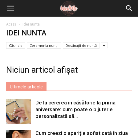
Acasă
Idei nunta
IDEI NUNTA
Căsnicie
Ceremonia nunții
Destinații de nuntă
Niciun articol afișat
Ultimele articole
De la cererea în căsătorie la prima
aniversare: cum poate o bijuterie
personalizată să...
Cum creezi o apariție sofisticată în ziua