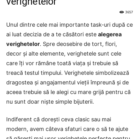
verighetelor
3657
Unul dintre cele mai importante task-uri după ce
ai luat decizia de a te căsători este
alegerea
verighetelor
. Spre deosebire de tort, flori,
decor şi alte elemente, verighetele sunt cele
care îţi vor rămâne toată viaţa şi trebuie să
treacă testul timpului. Verighetele simbolizează
dragostea şi angajamentul vieţii împreună şi de
aceea trebuie să le alegi cu mare grijă pentru că
nu sunt doar nişte simple bijuterii.
Indiferent că doreşti ceva clasic sau mai
modern, avem câteva sfaturi care o să te ajute
să găseşti mai uşor verighetele perfecte pentru