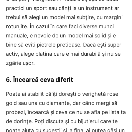
practici un sport sau cânţi la un instrument ar
trebui să alegi un model mai subțire, cu margini
rotunjite. În cazul în care faci diverse munci
manuale, e nevoie de un model mai solid și e
bine să eviţi pietrele preţioase. Dacă eşti super
activ, alege platina care e mai durabilă și nu se
zgârie uşor.
6. Încearcă ceva diferit
Poate ai stabilit că îți dorești o verighetă rose
gold sau una cu diamante, dar când mergi să
probezi, încearcă și ceva ce nu se afla pe lista ta
de dorințe. Poți discuta și cu bijutierul care te
poate ajuta cu sugestii și la final ai putea găsi un