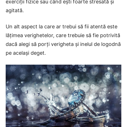
exerciţii fizice sau când eşti foarte stresată şi
agitată.
Un alt aspect la care ar trebui să fii atentă este
lățimea verighetelor, care trebuie să fie potrivită
dacă alegi să porţi verigheta și inelul de logodnă
pe același deget.