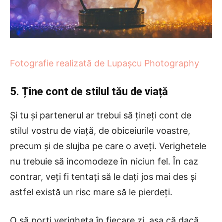
Fotografie realizată de Lupașcu Photography
5. Ține cont de stilul tău de viață
Și tu și partenerul ar trebui să țineți cont de
stilul vostru de viață, de obiceiurile voastre,
precum și de slujba pe care o aveți. Verighetele
nu trebuie să incomodeze în niciun fel. În caz
contrar, veți fi tentați să le dați jos mai des și
astfel există un risc mare să le pierdeți.
O să porţi verigheta în fiecare zi, aşa că dacă