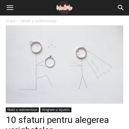
Acasă
Modă și vestimentație
Modă și vestimentație
Verighete și bijuterii
10 sfaturi pentru alegerea