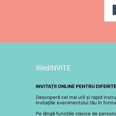
WedINVITE
INVITAȚII ONLINE PENTRU DIFERI
Descoperă cel mai util și rapid instr
invitațiile evenimentului tău în format
Pe lângă funcțiile clasice de persona