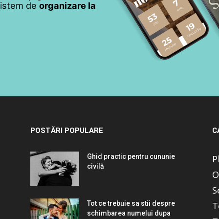
 sistem de
organizare la
POSTĂRI POPULARE
C
Ghid practic pentru cununie
P
civilă
O
S
Tot ce trebuie sa stii despre
T
schimbarea numelui dupa