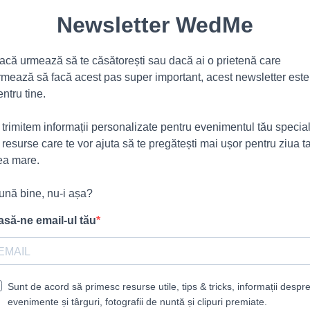
Newsletter WedMe
acă urmează să te căsătorești sau dacă ai o prietenă care
rmează să facă acest pas super important, acest newsletter este
entru tine.
ți trimitem informații personalizate pentru evenimentul tău specia
i resurse care te vor ajuta să te pregătești mai ușor pentru ziua t
ea mare.
ună bine, nu-i așa?
asă-ne email-ul tău
Sunt de acord să primesc resurse utile, tips & tricks, informații despr
evenimente și târguri, fotografii de nuntă și clipuri premiate.