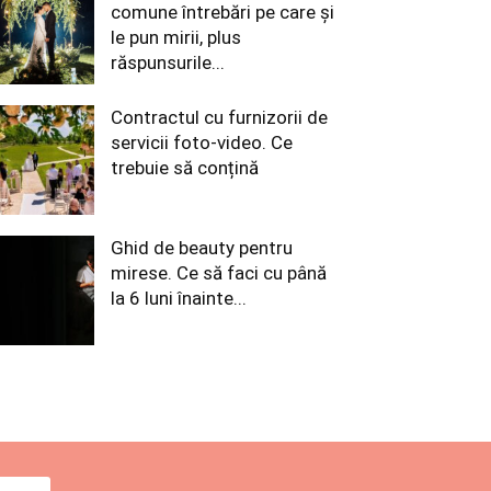
comune întrebări pe care și
le pun mirii, plus
răspunsurile...
Contractul cu furnizorii de
servicii foto-video. Ce
trebuie să conțină
Ghid de beauty pentru
mirese. Ce să faci cu până
la 6 luni înainte...