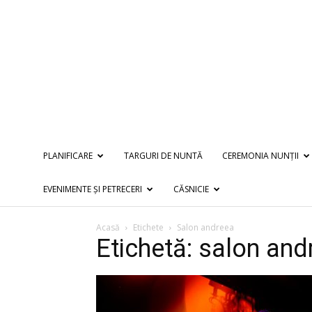
PLANIFICARE
TARGURI DE NUNTĂ
CEREMONIA NUNȚII
EVENIMENTE ȘI PETRECERI
CĂSNICIE
Acasă
Etichete
Salon andreea
Etichetă: salon and