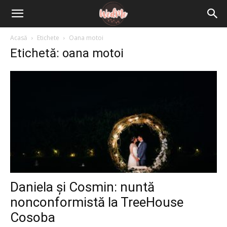
Acasă
Etichete
Oana motoi
Etichetă: oana motoi
Daniela și Cosmin: nuntă
nonconformistă la TreeHouse
Cosoba