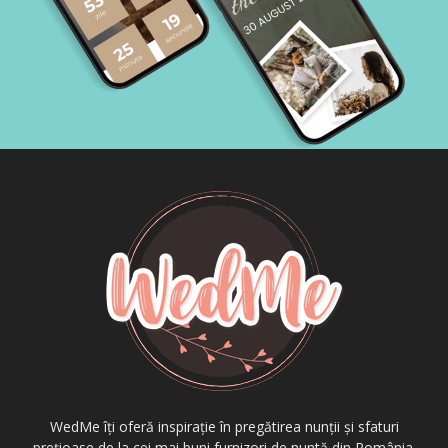
WedMe îți oferă inspirație în pregătirea nunții și sfaturi
prețioase de la cei mai buni furnizori de nuntă din România.