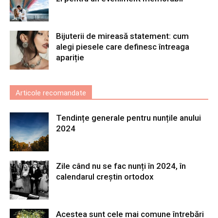
Bijuterii de mireasă statement: cum
alegi piesele care definesc întreaga
apariție
Articole recomandate
Tendințe generale pentru nunțile anului
2024
Zile când nu se fac nunți în 2024, în
calendarul creștin ortodox
Acestea sunt cele mai comune întrebări