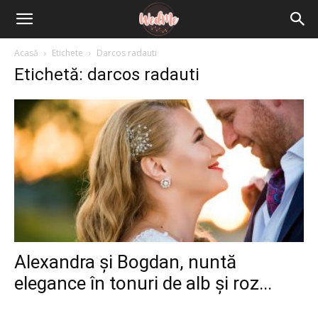
Acasă
Etichete
Darcos radauti
Etichetă: darcos radauti
Alexandra și Bogdan, nuntă
elegance în tonuri de alb și roz...