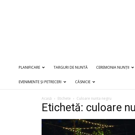
PLANIFICARE
TARGURI DE NUNTĂ
CEREMONIA NUNȚII
EVENIMENTE ȘI PETRECERI
CĂSNICIE
Acasă
Etichete
Culoare nunta negru
Etichetă: culoare n