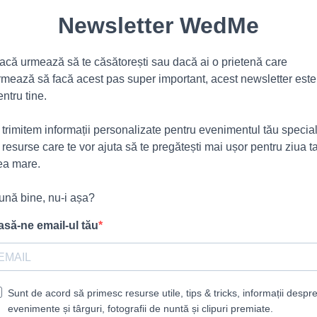
Newsletter WedMe
acă urmează să te căsătorești sau dacă ai o prietenă care
rmează să facă acest pas super important, acest newsletter este
entru tine.
ți trimitem informații personalizate pentru evenimentul tău specia
i resurse care te vor ajuta să te pregătești mai ușor pentru ziua t
ea mare.
ună bine, nu-i așa?
asă-ne email-ul tău
Sunt de acord să primesc resurse utile, tips & tricks, informații despr
evenimente și târguri, fotografii de nuntă și clipuri premiate.