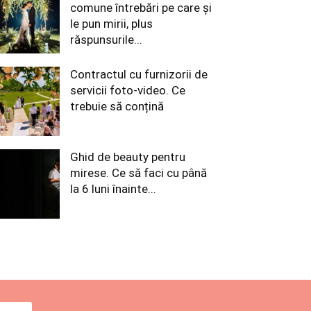
comune întrebări pe care și
le pun mirii, plus
răspunsurile...
Contractul cu furnizorii de
servicii foto-video. Ce
trebuie să conțină
Ghid de beauty pentru
mirese. Ce să faci cu până
la 6 luni înainte...