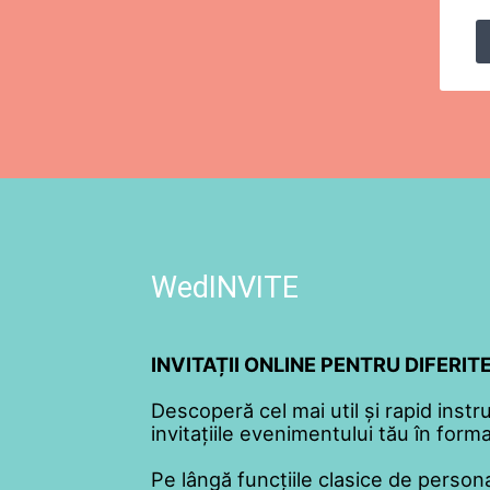
WedINVITE
INVITAȚII ONLINE PENTRU DIFERI
Descoperă cel mai util și rapid instr
invitațiile evenimentului tău în format
Pe lângă funcțiile clasice de persona