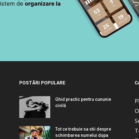
 sistem de
organizare la
POSTĂRI POPULARE
C
Ghid practic pentru cununie
P
civilă
O
S
Tot ce trebuie sa stii despre
T
schimbarea numelui dupa