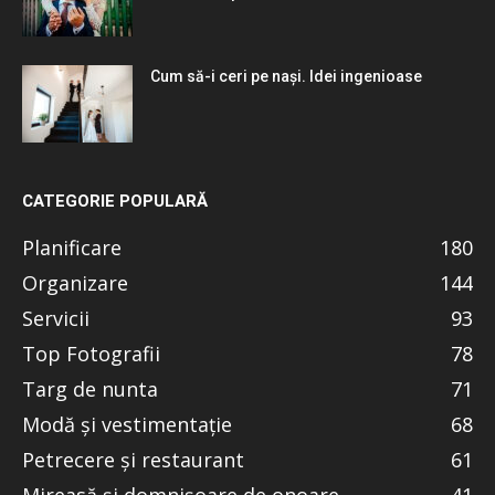
Cum să-i ceri pe nași. Idei ingenioase
CATEGORIE POPULARĂ
Planificare
180
Organizare
144
Servicii
93
Top Fotografii
78
Targ de nunta
71
Modă și vestimentație
68
Petrecere și restaurant
61
Mireasă și domnișoare de onoare
41