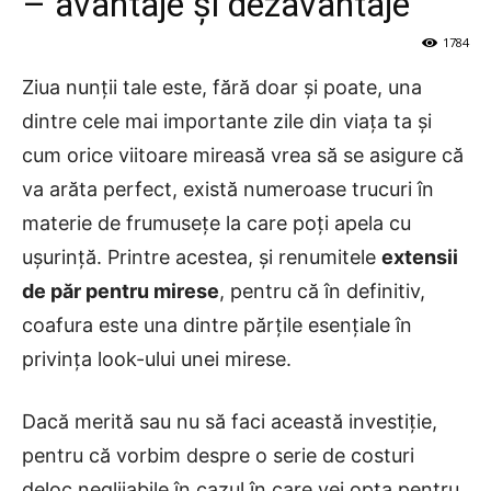
– avantaje și dezavantaje
1784
Ziua nunții tale este, fără doar și poate, una
dintre cele mai importante zile din viața ta și
cum orice viitoare mireasă vrea să se asigure că
va arăta perfect, există numeroase trucuri în
materie de frumusețe la care poți apela cu
ușurință. Printre acestea, și renumitele
extensii
de păr pentru mirese
, pentru că în definitiv,
coafura este una dintre părțile esențiale în
privința look-ului unei mirese.
Dacă merită sau nu să faci această investiție,
pentru că vorbim despre o serie de costuri
deloc neglijabile în cazul în care vei opta pentru