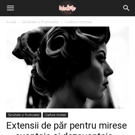
Acasă
Sănătate și frumusețe
Coafura miresei
Sănătate și frumusețe
Coafura miresei
Extensii de păr pentru mirese