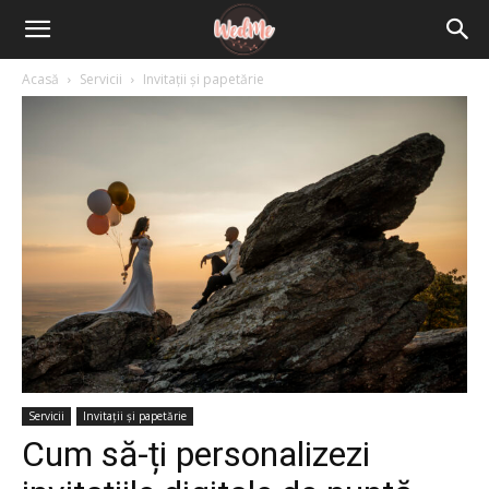
Acasă
Servicii
Invitații și papetărie
Servicii
Invitații și papetărie
Cum să-ți personalizezi