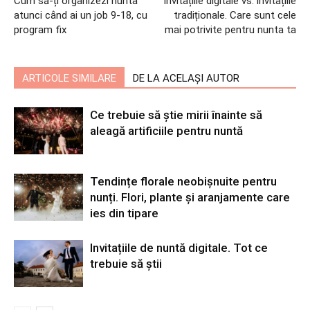
Cum să-ți organizezi nunta
Invitațiile digitale vs. invitațiile
atunci când ai un job 9-18, cu
tradiționale. Care sunt cele
program fix
mai potrivite pentru nunta ta
ARTICOLE SIMILARE
DE LA ACELAȘI AUTOR
Ce trebuie să știe mirii înainte să
aleagă artificiile pentru nuntă
Tendințe florale neobișnuite pentru
nunți. Flori, plante și aranjamente care
ies din tipare
Invitațiile de nuntă digitale. Tot ce
trebuie să știi