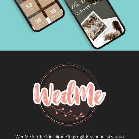
WedMe îți oferă inspirație în pregătirea nunții și sfaturi