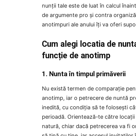
nunții tale este de luat în calcul îna
de argumente pro și contra organizări
anotimpuri ale anului îți va oferi su
Cum alegi locatia de nunt
funcție de anotimp
1. Nunta în timpul primăverii
Nu există termen de comparație pentr
anotimp, iar o petrecere de nuntă p
inedită, cu condiția să te folosești câ
perioadă. Orientează-te către locații
natură, chiar dacă petrecerea va fi o
să țină cu tine, iar accesul invitațil