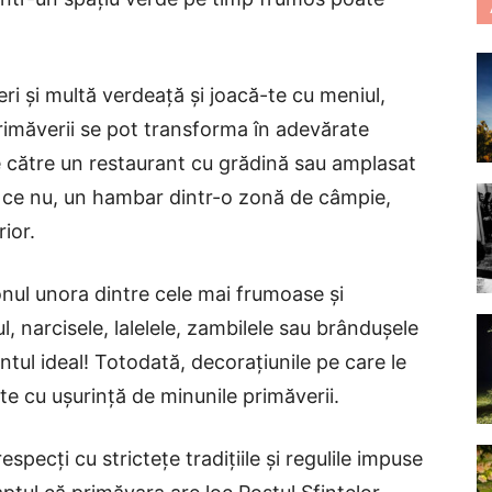
eri și multă verdeață și joacă-te cu meniul,
rimăverii se pot transforma în adevărate
te către un restaurant cu grădină sau amplasat
de ce nu, un hambar dintr-o zonă de câmpie,
rior.
nul unora dintre cele mai frumoase și
cul, narcisele, lalelele, zambilele sau brândușele
entul ideal! Totodată, decorațiunile pe care le
ate cu ușurință de minunile primăverii.
especți cu strictețe tradițiile și regulile impuse