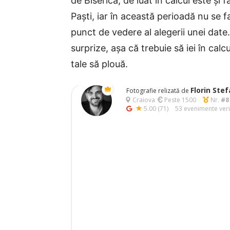
de Biserică, de luat în calcul este și 
Paști, iar în această perioadă nu se fa
punct de vedere al alegerii unei dat
surprize, așa că trebuie să iei în calc
tale să plouă.