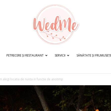
PETRECERE ȘI RESTAURANT
SERVICII
SĂNĂTATE ȘI FRUMUSEȚ
WedMe.ro
 alegi locatia de nunta in functie de anotimp