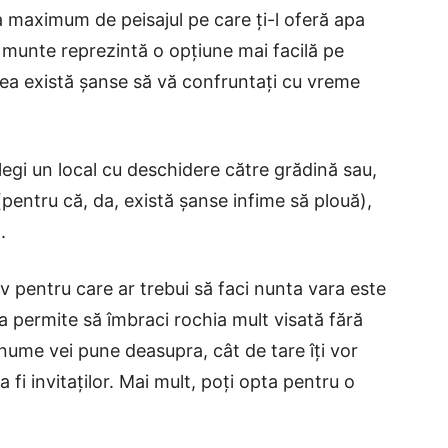
la maximum de peisajul pe care ți-l oferă apa
 la munte reprezintă o opțiune mai facilă pe
ea există șanse să vă confruntați cu vreme
alegi un local cu deschidere către grădină sau,
 (pentru că, da, există șanse infime să plouă),
.
iv pentru care ar trebui să faci nunta vara este
a permite să îmbraci rochia mult visată fără
anume vei pune deasupra, cât de tare îți vor
a fi invitaților. Mai mult, poți opta pentru o