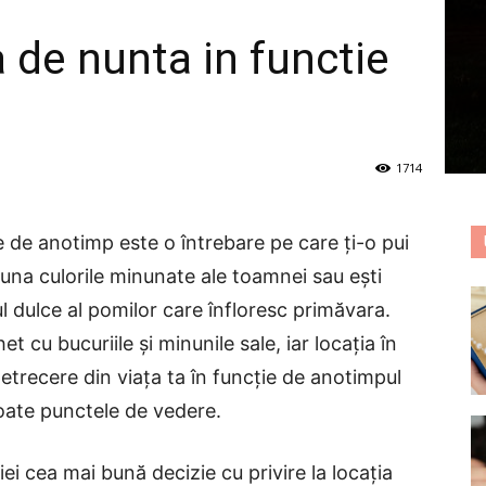
 de nunta in functie
1714
e de anotimp este o întrebare pe care ți-o pui
auna culorile minunate ale toamnei sau ești
ul dulce al pomilor care înfloresc primăvara.
t cu bucuriile și minunile sale, iar locația în
petrecere din viața ta în funcție de anotimpul
toate punctele de vedere.
 iei cea mai bună decizie cu privire la locația