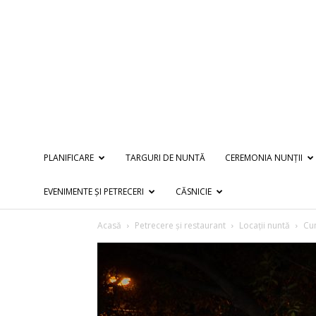
PLANIFICARE
TARGURI DE NUNTĂ
CEREMONIA NUNȚII
EVENIMENTE ȘI PETRECERI
CĂSNICIE
Acasă
Petrecere și restaurant
Locații nuntă
Cum