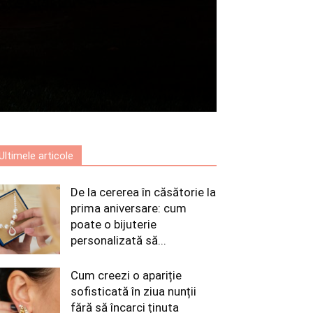
Ultimele articole
De la cererea în căsătorie la
prima aniversare: cum
poate o bijuterie
personalizată să...
Cum creezi o apariție
sofisticată în ziua nunții
fără să încarci ținuta