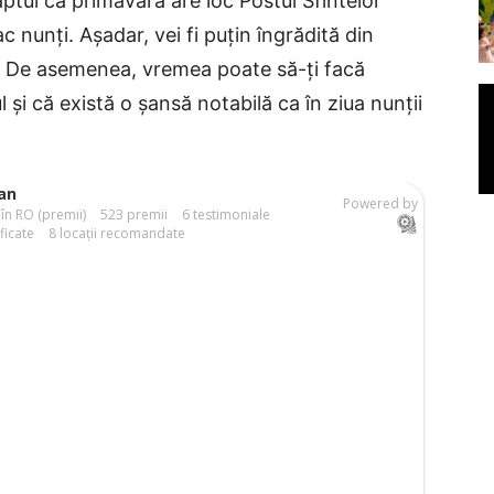
faptul că primăvara are loc Postul Sfintelor
c nunți. Așadar, vei fi puțin îngrădită din
e. De asemenea, vremea poate să-ți facă
ul și că există o șansă notabilă ca în ziua nunții