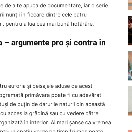
inte de a te apuca de documentare, iar o serie
i nunții în fiecare dintre cele patru
port pentru a lua cea mai bună hotărâre.
a – argumente pro și contra în
u euforia și peisajele aduse de acest
rogramată primăvara poate fi cu adevărat
tuși de puțin de darurile naturii din această
 cu acces la grădină sau cu vedere către
rganizată în interior. Ai mari șanse ca vremea
or într-un spațiu verde pe timp frumos poate