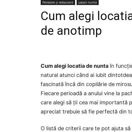
Petrecere și restaurant
Locații nuntă
Cum alegi locatia
de anotimp
Cum alegi locatia de nunta
în funcți
natural atunci când ai iubit dintotde
fascinată încă din copilărie de miros
Fiecare perioadă a anului vine la pache
care alegi să ții cea mai importantă 
apreciat trebuie să fie perfectă din 
O listă de criterii care te pot ajuta să