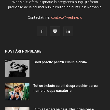
WedMe îți oferă inspirație în pregătirea nunții și sfaturi
prețioase de la cei mai buni furnizori de nuntă din România.
Contactați-ne:
contact@wedme.ro
POSTĂRI POPULARE
Ghid practic pentru cununie civilă
Tot ce trebuie sa stii despre schimbarea
numelui dupa casatorie
Cum să-i ceri pe nași. Idei ingenioase