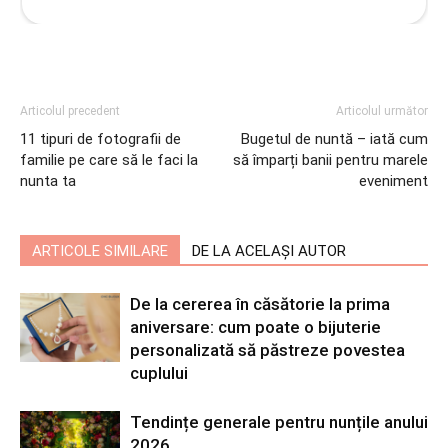
Articolul precedent
Articolul următor
11 tipuri de fotografii de
Bugetul de nuntă – iată cum
familie pe care să le faci la
să împarți banii pentru marele
nunta ta
eveniment
ARTICOLE SIMILARE
DE LA ACELAȘI AUTOR
De la cererea în căsătorie la prima
aniversare: cum poate o bijuterie
personalizată să păstreze povestea
cuplului
Tendințe generale pentru nunțile anului
2026