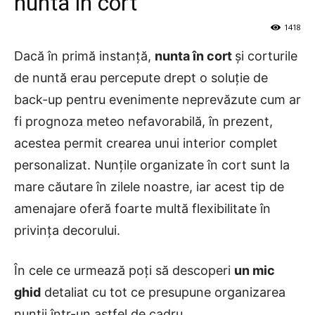
nunta în cort
1418
Dacă în primă instanță,
nunta în cort
și corturile
de nuntă erau percepute drept o soluție de
back-up pentru evenimente neprevăzute cum ar
fi prognoza meteo nefavorabilă, în prezent,
acestea permit crearea unui interior complet
personalizat. Nunțile organizate în cort sunt la
mare căutare în zilele noastre, iar acest tip de
amenajare oferă foarte multă flexibilitate în
privința decorului.
În cele ce urmează poți să descoperi
un mic
ghid
detaliat cu tot ce presupune organizarea
nunții într-un astfel de cadru.