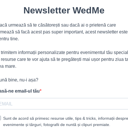
Newsletter WedMe
acă urmează să te căsătorești sau dacă ai o prietenă care
rmează să facă acest pas super important, acest newsletter este
entru tine.
ți trimitem informații personalizate pentru evenimentul tău specia
i resurse care te vor ajuta să te pregătești mai ușor pentru ziua t
ea mare.
ună bine, nu-i așa?
asă-ne email-ul tău
Sunt de acord să primesc resurse utile, tips & tricks, informații despr
evenimente și târguri, fotografii de nuntă și clipuri premiate.