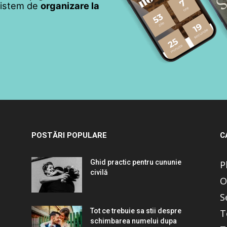
 sistem de
organizare la
POSTĂRI POPULARE
C
Ghid practic pentru cununie
P
civilă
O
S
Tot ce trebuie sa stii despre
T
schimbarea numelui dupa