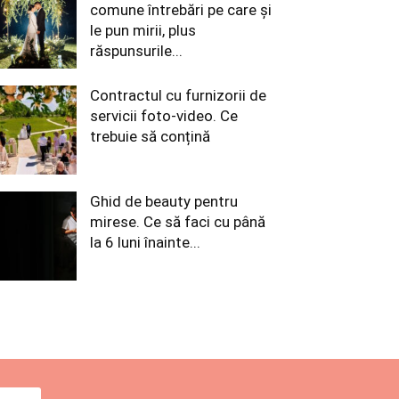
comune întrebări pe care și
le pun mirii, plus
răspunsurile...
Contractul cu furnizorii de
servicii foto-video. Ce
trebuie să conțină
Ghid de beauty pentru
mirese. Ce să faci cu până
la 6 luni înainte...