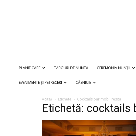
PLANIFICARE
TARGURI DE NUNTĂ
CEREMONIA NUNȚII
EVENIMENTE ȘI PETRECERI
CĂSNICIE
Acasă
Etichete
Cocktails bar mobil resita
Etichetă: cocktails 