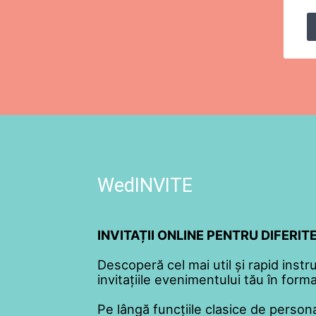
WedINVITE
INVITAȚII ONLINE PENTRU DIFERI
Descoperă cel mai util și rapid instr
invitațiile evenimentului tău în format
Pe lângă funcțiile clasice de persona