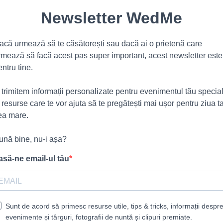
Newsletter WedMe
acă urmează să te căsătorești sau dacă ai o prietenă care
rmează să facă acest pas super important, acest newsletter este
entru tine.
ți trimitem informații personalizate pentru evenimentul tău specia
i resurse care te vor ajuta să te pregătești mai ușor pentru ziua t
ea mare.
ună bine, nu-i așa?
asă-ne email-ul tău
Sunt de acord să primesc resurse utile, tips & tricks, informații despr
evenimente și târguri, fotografii de nuntă și clipuri premiate.