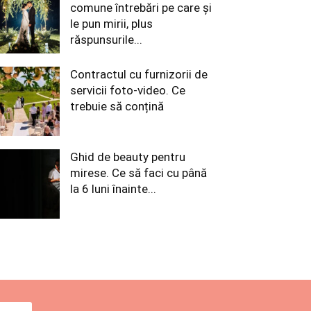
comune întrebări pe care și
le pun mirii, plus
răspunsurile...
Contractul cu furnizorii de
servicii foto-video. Ce
trebuie să conțină
Ghid de beauty pentru
mirese. Ce să faci cu până
la 6 luni înainte...