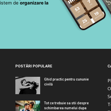
 sistem de
organizare la
POSTĂRI POPULARE
C
Ghid practic pentru cununie
P
civilă
O
S
Tot ce trebuie sa stii despre
T
schimbarea numelui dupa