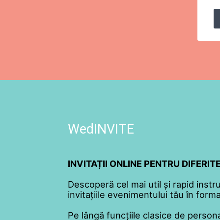
WedINVITE
INVITAȚII ONLINE PENTRU DIFERI
Descoperă cel mai util și rapid instr
invitațiile evenimentului tău în format
Pe lângă funcțiile clasice de persona