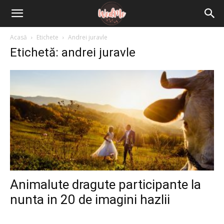
Acasă
Etichete
Andrei juravle
Etichetă: andrei juravle
Animalute dragute participante la
nunta in 20 de imagini hazlii