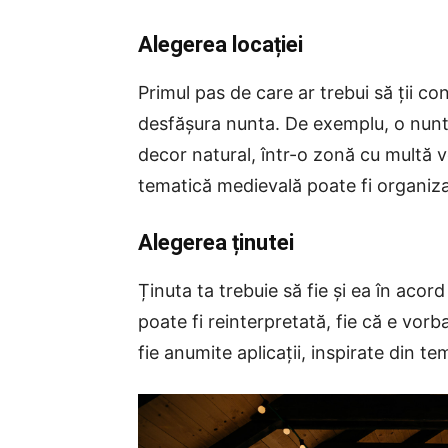
Alegerea locației
Primul pas de care ar trebui să ții c
desfășura nunta. De exemplu, o nuntă
decor natural, într-o zonă cu multă 
tematică medievală poate fi organizat
Alegerea ținutei
Ținuta ta trebuie să fie și ea în acor
poate fi reinterpretată, fie că e vorb
fie anumite aplicații, inspirate din te