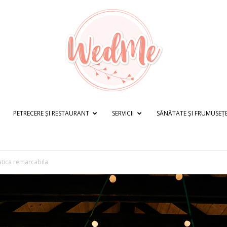
PETRECERE ȘI RESTAURANT
SERVICII
SĂNĂTATE ȘI FRUMUSEȚ
WedMe.ro
atica remarcabila