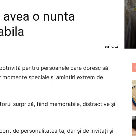
a avea o nunta
abila
5774
potrivită pentru persoanele care doresc să
ilor momente speciale şi amintiri extrem de
orul surpriză, fiind memorabile, distractive și
ont de personalitatea ta, dar și de invitați și