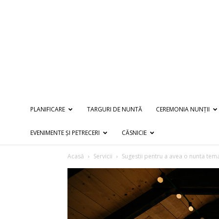
PLANIFICARE
TARGURI DE NUNTĂ
CEREMONIA NUNȚII
EVENIMENTE ȘI PETRECERI
CĂSNICIE
Acasă
Servicii
Sugestii pentru a avea o nunta tem