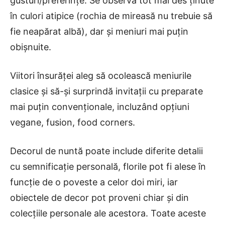
gusturi/preferințe. Se observă tot mai des ținute
în culori atipice (rochia de mireasă nu trebuie să
fie neapărat albă), dar și meniuri mai puțin
obișnuite.
Viitori însurăței aleg să ocolească meniurile
clasice și să-și surprindă invitații cu preparate
mai puțin convenționale, incluzând opțiuni
vegane, fusion, food corners.
Decorul de nuntă poate include diferite detalii
cu semnificație personală, florile pot fi alese în
funcție de o poveste a celor doi miri, iar
obiectele de decor pot proveni chiar și din
colecțiile personale ale acestora. Toate aceste