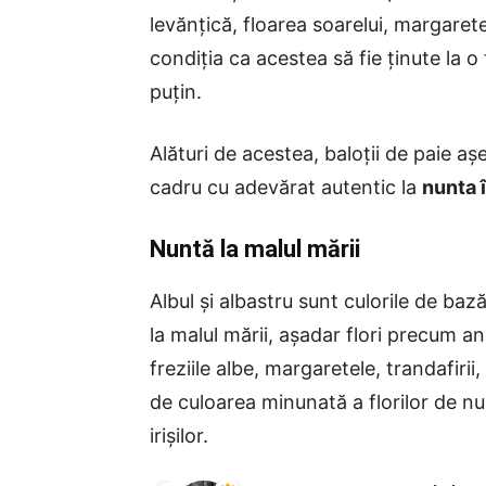
levănțică, floarea soarelui, margarete
condiția ca acestea să fie ținute la 
puțin.
Alături de acestea, baloții de paie a
cadru cu adevărat autentic la
nunta î
Nuntă la malul mării
Albul și albastru sunt culorile de baz
la malul mării, așadar flori precum a
freziile albe, margaretele, trandafirii,
de culoarea minunată a florilor de nu
irișilor.