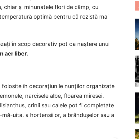
, chiar și minunatele flori de câmp, cu
o temperatură optimă pentru că rezistă mai
șezați în scop decorativ pot da naștere unui
n aer liber.
ă folosite în decorațiunile nunților organizate
nemonele, narcisele albe, floarea miresei,
 lisianthus, crinii sau calele pot fi completate
-mă-uita, a hortensiilor, a brândușelor sau a