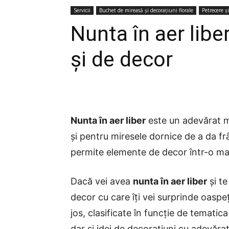
Servicii
Buchet de mireasă și decorațiuni florale
Petrecere ș
Nunta în aer libe
și de decor
Nunta în aer liber
este un adevărat mo
și pentru miresele dornice de a da frâu
permite elemente de decor într-o ma
Dacă vei avea
nunta în aer liber
și te
decor cu care îți vei surprinde oaspeți
jos, clasificate în funcție de tematic
dar și idei de decorațiuni cu adevărat 