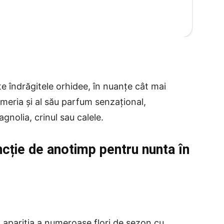
te îndrăgitele orhidee, în nuanțe cât mai
lumeria și al său parfum senzațional,
gnolia, crinul sau calele.
ncție de anotimp pentru nunta în
 apariția a numeroase flori de sezon cu