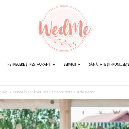
PETRECERE ȘI RESTAURANT
SERVICII
SĂNĂTATE ȘI FRUMUSEȚ
WedMe.ro
orale
Nunta în aer liber: aranjamente florale și de decor