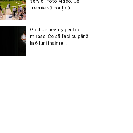
servicii foto-video. Ce
trebuie să conțină
Ghid de beauty pentru
mirese. Ce să faci cu până
la 6 luni înainte...