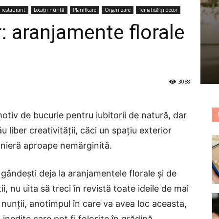
i restaurant
Locații nuntă
Planificare
Organizare
Tematică și decor
r: aranjamente florale
3058
tiv de bucurie pentru iubitorii de natură, dar
 liber creativității, căci un spațiu exterior
nieră aproape nemărginită.
 gândești deja la aranjamentele florale și de
i, nu uita să treci în revistă toate ideile de mai
a nunții, anotimpul în care va avea loc aceasta,
inedite care pot fi folosite în grădină.