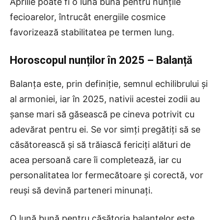
Aprilie poate fi o lună bună pentru nunțile
fecioarelor, întrucât energiile cosmice
favorizează stabilitatea pe termen lung.
Horoscopul nunților în 2025 – Balanță
Balanța este, prin definiție, semnul echilibrului și
al armoniei, iar în 2025, nativii acestei zodii au
șanse mari să găsească pe cineva potrivit cu
adevărat pentru ei. Se vor simți pregătiți să se
căsătorească și să trăiască fericiți alături de
acea persoană care îi completează, iar cu
personalitatea lor fermecătoare și corectă, vor
reuși să devină parteneri minunați.
O lună bună pentru căsătoria balanțelor este