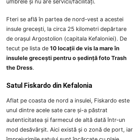
umbrele și nu are servicii/facilități.
Fteri se află în partea de nord-vest a acestei
insule grecești, la circa 25 kilometri depărtare
de orașul Argostolion (capitala Kefaloniei). De
tecut pe lista de
10 locații de vis la mare în
insulele grecești pentru o ședință foto Trash
the Dress
.
Satul Fiskardo din Kefalonia
Aflat pe coasta de nord a insulei, Fiskardo este
unul dintre acele sate care și-a păstrat
autenticitatea și farmecul de altă dată într-un
mod desăvârșit. Aici există și o zonă de port, iar
împrejurimile satului sunt încărcate cu plaje